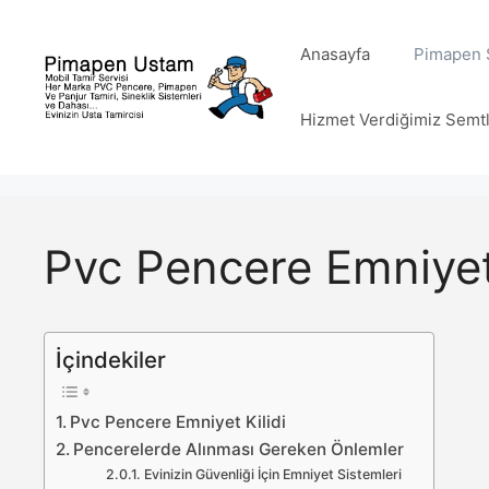
İçeriğe
atla
Anasayfa
Pimapen S
Hizmet Verdiğimiz Semt
Pvc Pencere Emniyet 
İçindekiler
Pvc Pencere Emniyet Kilidi
Pencerelerde Alınması Gereken Önlemler
Evinizin Güvenliği İçin Emniyet Sistemleri