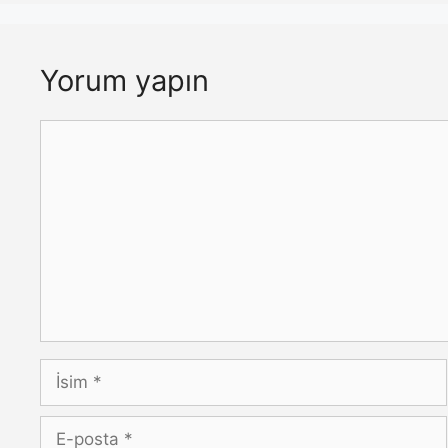
Yorum yapın
Yorum
İsim
E-