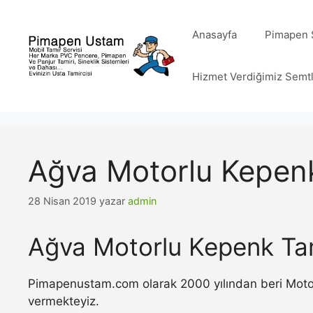
İçeriğe
atla
Anasayfa
Pimapen S
Hizmet Verdiğimiz Semt
Ağva Motorlu Kepenk
28 Nisan 2019
yazar
admin
Ağva Motorlu Kepenk Tam
Pimapenustam.com olarak 2000 yılından beri Motorlu
vermekteyiz.