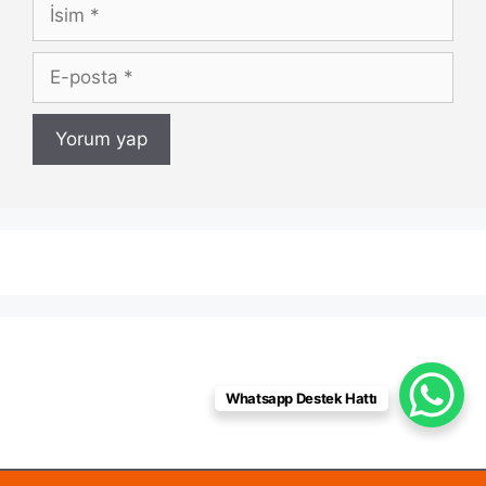
İsim
E-
posta
Whatsapp Destek Hattı