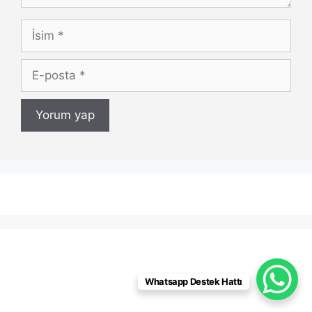
İsim
E-
posta
Whatsapp Destek Hattı