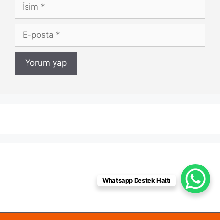
İsim
E-
posta
Whatsapp Destek Hattı