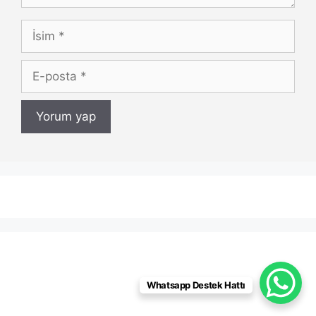
İsim
E-
posta
Whatsapp Destek Hattı