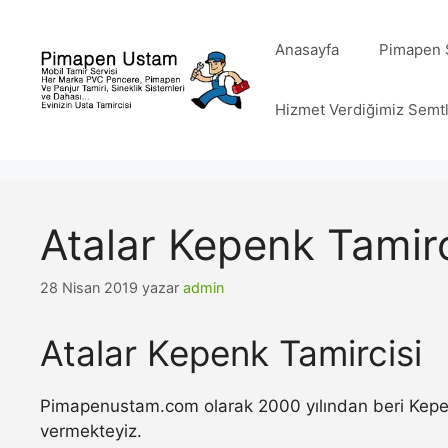
İçeriğe
atla
Anasayfa
Pimapen S
Hizmet Verdiğimiz Semt
Atalar Kepenk Tamirc
28 Nisan 2019
yazar
admin
Atalar Kepenk Tamircisi
Pimapenustam.com olarak 2000 yılından beri Kepenk 
vermekteyiz.