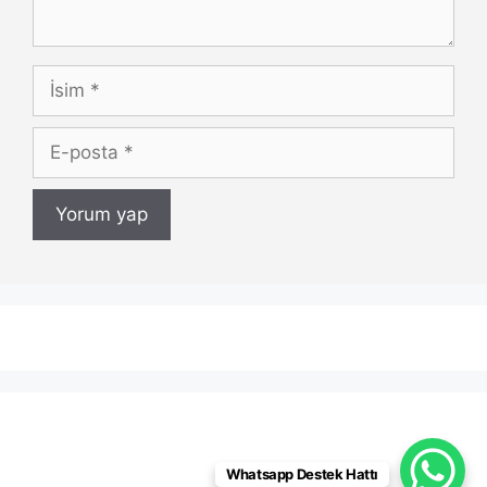
İsim
E-
posta
Whatsapp Destek Hattı