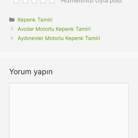
Hizmetimizi Oyla post
Kategoriler
Kepenk Tamiri
Avcılar Motorlu Kepenk Tamiri
Aydınevler Motorlu Kepenk Tamiri
Yorum yapın
Yorum