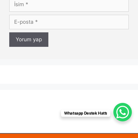
İsim
E-
posta
Whatsapp Destek Hattı