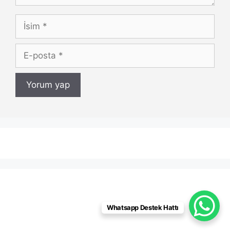
İsim
E-
posta
Whatsapp Destek Hattı