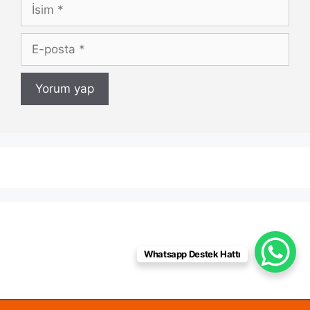
İsim
E-
posta
Whatsapp Destek Hattı