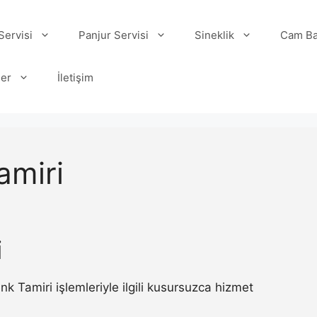
ervisi
Panjur Servisi
Sineklik
Cam Ba
ler
İletişim
miri
i
Tamiri işlemleriyle ilgili kusursuzca hizmet