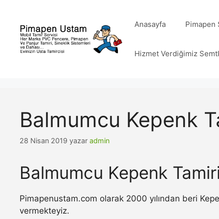
İçeriğe
atla
Anasayfa
Pimapen S
Hizmet Verdiğimiz Semt
Balmumcu Kepenk Ta
28 Nisan 2019
yazar
admin
Balmumcu Kepenk Tamir
Pimapenustam.com olarak 2000 yılından beri Kepenk 
vermekteyiz.