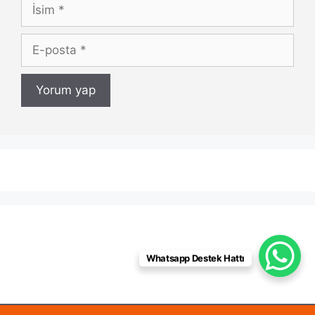
İsim
E-
posta
Whatsapp Destek Hattı