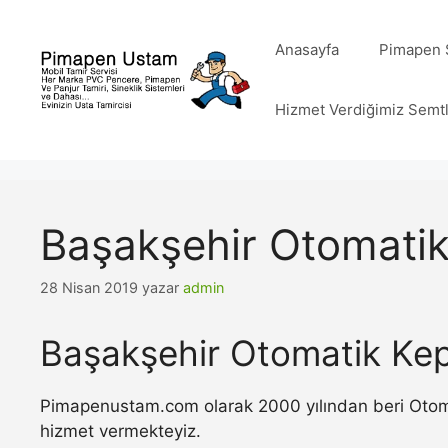
İçeriğe
atla
Anasayfa
Pimapen S
Hizmet Verdiğimiz Semt
Başakşehir Otomatik
28 Nisan 2019
yazar
admin
Başakşehir Otomatik Kep
Pimapenustam.com olarak 2000 yılından beri Otomat
hizmet vermekteyiz.