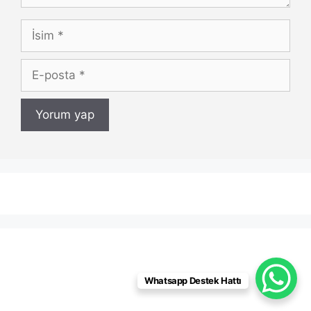
İsim
E-
posta
Whatsapp Destek Hattı