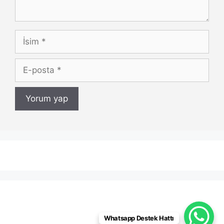
İsim
E-
posta
Whatsapp Destek Hattı