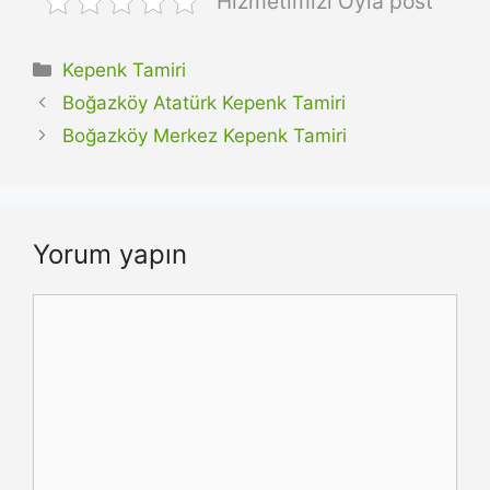
Hizmetimizi Oyla post
Kategoriler
Kepenk Tamiri
Boğazköy Atatürk Kepenk Tamiri
Boğazköy Merkez Kepenk Tamiri
Yorum yapın
Yorum