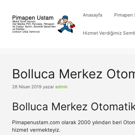
İçeriğe
atla
Anasayfa
Pimapen S
Hizmet Verdiğimiz Semt
Bolluca Merkez Otom
28 Nisan 2019
yazar
admin
Bolluca Merkez Otomatik
Pimapenustam.com olarak 2000 yılından beri Otomat
hizmet vermekteyiz.