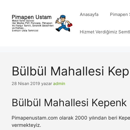
İçeriğe
atla
Anasayfa
Pimapen S
Hizmet Verdiğimiz Semt
Bülbül Mahallesi Kep
28 Nisan 2019
yazar
admin
Bülbül Mahallesi Kepenk 
Pimapenustam.com olarak 2000 yılından beri Kepenk 
vermekteyiz.