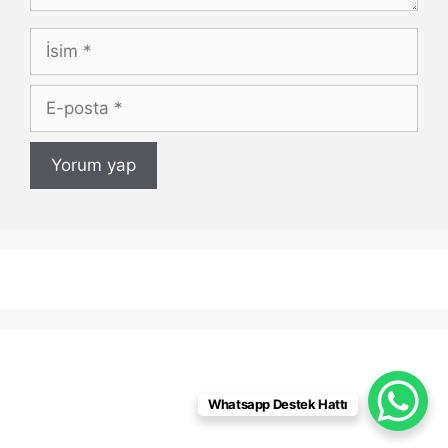
İsim
E-
posta
Whatsapp Destek Hattı