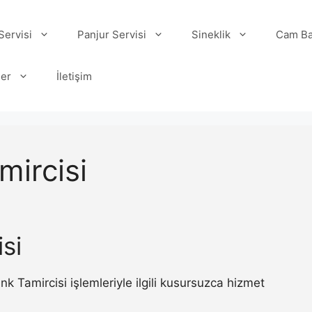
ervisi
Panjur Servisi
Sineklik
Cam Ba
ler
İletişim
mircisi
si
Tamircisi işlemleriyle ilgili kusursuzca hizmet