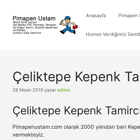
İçeriğe
atla
Anasayfa
Pimapen S
Hizmet Verdiğimiz Semt
Çeliktepe Kepenk Ta
28 Nisan 2019
yazar
admin
Çeliktepe Kepenk Tamirci
Pimapenustam.com olarak 2000 yılından beri Kepenk 
vermekteyiz.