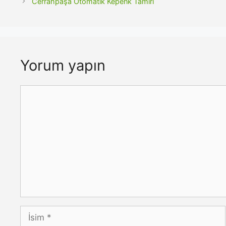
Cerrahpaşa Otomatik Kepenk Tamiri
Yorum yapın
Yorum
İsim