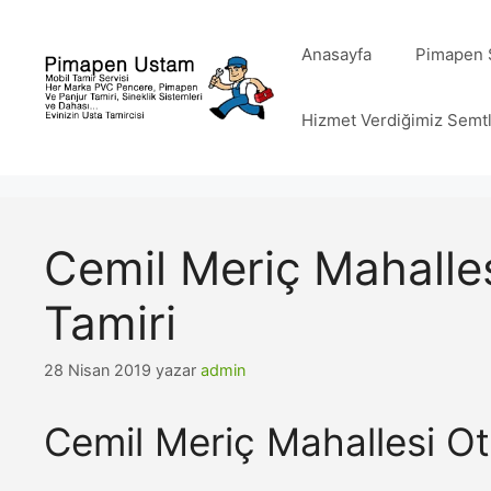
İçeriğe
atla
Anasayfa
Pimapen S
Hizmet Verdiğimiz Semt
Cemil Meriç Mahalle
Tamiri
28 Nisan 2019
yazar
admin
Cemil Meriç Mahallesi O