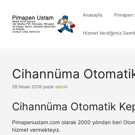
İçeriğe
atla
Anasayfa
Pimapen S
Hizmet Verdiğimiz Semt
Cihannüma Otomatik
28 Nisan 2019
yazar
admin
Cihannüma Otomatik Kep
Pimapenustam.com olarak 2000 yılından beri Otomat
hizmet vermekteyiz.