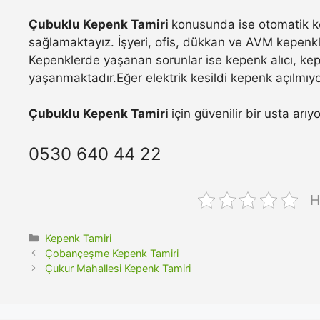
Çubuklu Kepenk Tamiri
konusunda ise otomatik ke
sağlamaktayız. İşyeri, ofis, dükkan ve AVM kepenkle
Kepenklerde yaşanan sorunlar ise kepenk alıcı, ke
yaşanmaktadır.Eğer elektrik kesildi kepenk açılmıyo
Çubuklu Kepenk Tamiri
için güvenilir bir usta arı
0530 640 44 22
H
Kategoriler
Kepenk Tamiri
Çobançeşme Kepenk Tamiri
Çukur Mahallesi Kepenk Tamiri