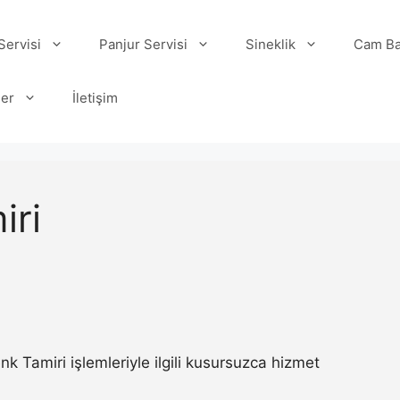
ervisi
Panjur Servisi
Sineklik
Cam Ba
ler
İletişim
iri
Tamiri işlemleriyle ilgili kusursuzca hizmet