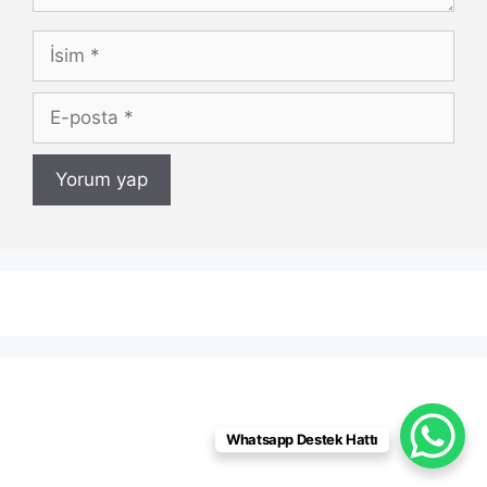
İsim
E-
posta
Whatsapp Destek Hattı