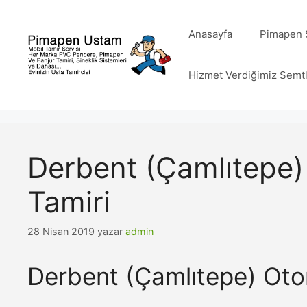
İçeriğe
atla
Anasayfa
Pimapen S
Hizmet Verdiğimiz Semt
Derbent (Çamlıtepe
Tamiri
28 Nisan 2019
yazar
admin
Derbent (Çamlıtepe) Oto