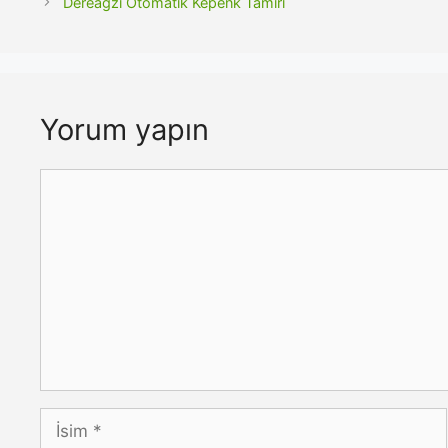
Dereağzı Otomatik Kepenk Tamiri
Yorum yapın
Yorum
İsim