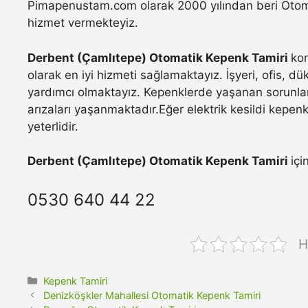
Pimapenustam.com olarak 2000 yılından beri Otomat
hizmet vermekteyiz.
Derbent (Çamlıtepe) Otomatik Kepenk Tamiri
ko
olarak en iyi hizmeti sağlamaktayız. İşyeri, ofis, d
yardımcı olmaktayız. Kepenklerde yaşanan sorunla
arızaları yaşanmaktadır.Eğer elektrik kesildi kepen
yeterlidir.
Derbent (Çamlıtepe) Otomatik Kepenk Tamiri
içi
0530 640 44 22
H
Kategoriler
Kepenk Tamiri
Denizköşkler Mahallesi Otomatik Kepenk Tamiri