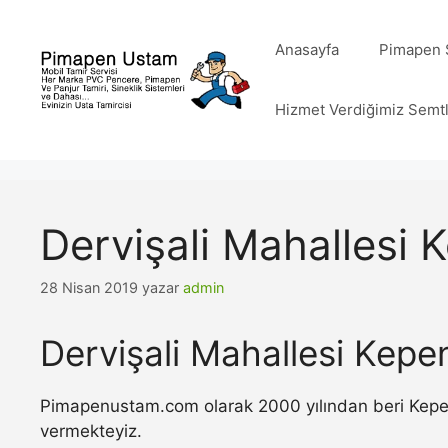
İçeriğe
atla
Anasayfa
Pimapen S
Hizmet Verdiğimiz Semt
Dervişali Mahallesi 
28 Nisan 2019
yazar
admin
Dervişali Mahallesi Kepe
Pimapenustam.com olarak 2000 yılından beri Kepenk 
vermekteyiz.