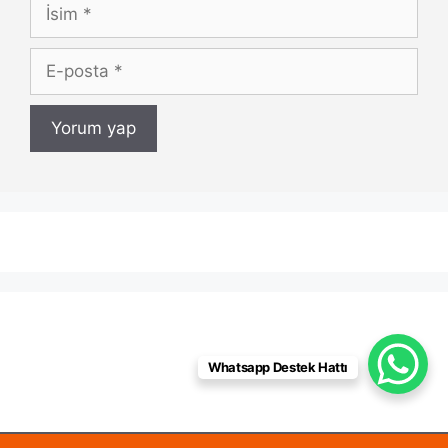
İsim
E-
posta
Whatsapp Destek Hattı