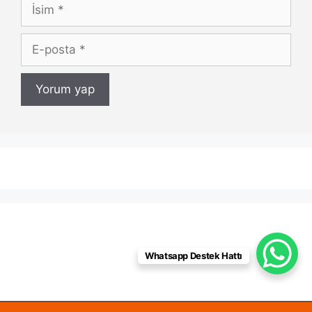
İsim
E-
posta
Whatsapp Destek Hattı