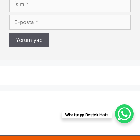
İsim
E-
posta
Whatsapp Destek Hattı