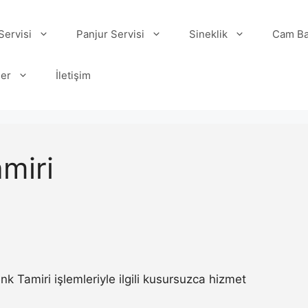
ervisi
Panjur Servisi
Sineklik
Cam Ba
ler
İletişim
miri
Tamiri işlemleriyle ilgili kusursuzca hizmet