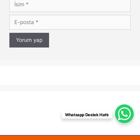
İsim
E-
posta
Whatsapp Destek Hattı