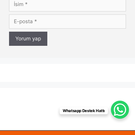
İsim
E-
posta
Whatsapp Destek Hattı