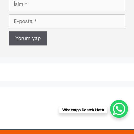
İsim
E-
posta
Whatsapp Destek Hattı