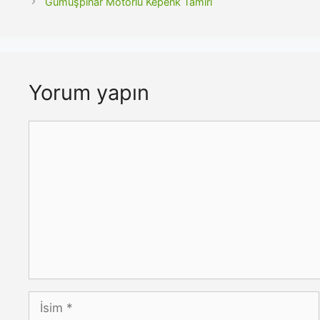
Gümüşpınar Motorlu Kepenk Tamiri
Yorum yapın
Yorum
İsim