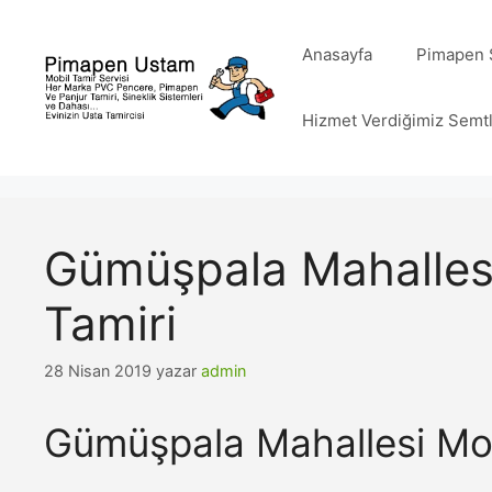
İçeriğe
atla
Anasayfa
Pimapen S
Hizmet Verdiğimiz Semt
Gümüşpala Mahalles
Tamiri
28 Nisan 2019
yazar
admin
Gümüşpala Mahallesi Mot