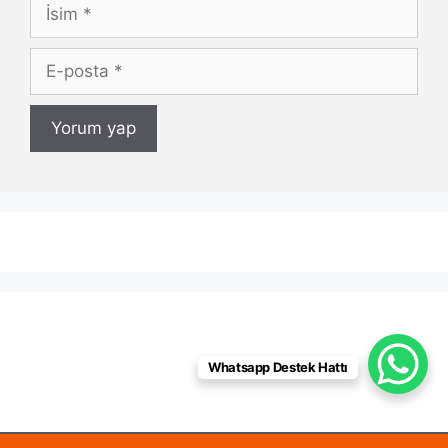
İsim
E-
posta
Whatsapp Destek Hattı