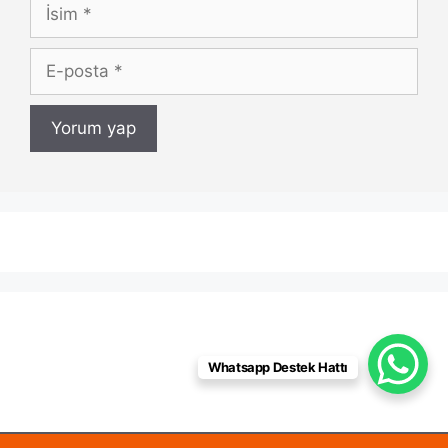
İsim
E-
posta
Whatsapp Destek Hattı