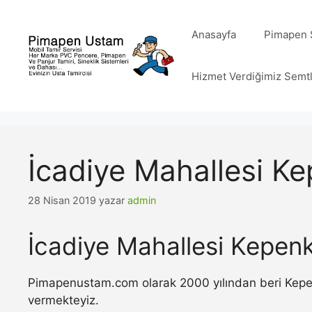
İçeriğe
atla
Anasayfa
Pimapen S
Hizmet Verdiğimiz Semt
İcadiye Mahallesi Ke
28 Nisan 2019
yazar
admin
İcadiye Mahallesi Kepenk
Pimapenustam.com olarak 2000 yılından beri Kepenk 
vermekteyiz.