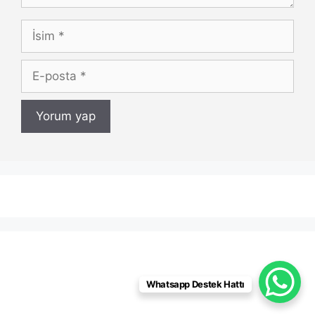
İsim
E-
posta
Whatsapp Destek Hattı