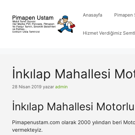
İçeriğe
atla
Anasayfa
Pimapen S
Hizmet Verdiğimiz Semt
İnkılap Mahallesi Mo
28 Nisan 2019
yazar
admin
İnkılap Mahallesi Motorl
Pimapenustam.com olarak 2000 yılından beri Motorlu
vermekteyiz.