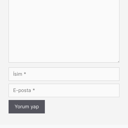
Yorum
İsim
E-
posta