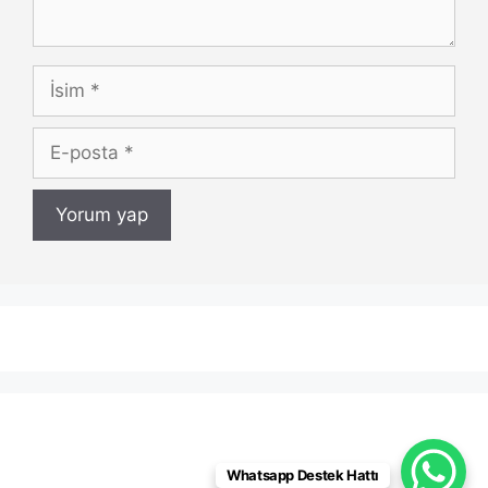
İsim
E-
posta
Whatsapp Destek Hattı