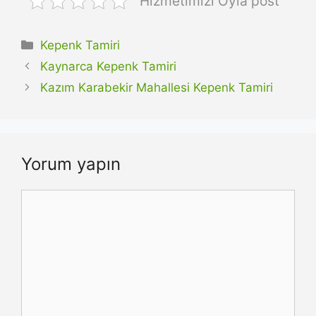
Hizmetimizi Oyla post
Kategoriler
Kepenk Tamiri
Kaynarca Kepenk Tamiri
Kazım Karabekir Mahallesi Kepenk Tamiri
Yorum yapın
Yorum