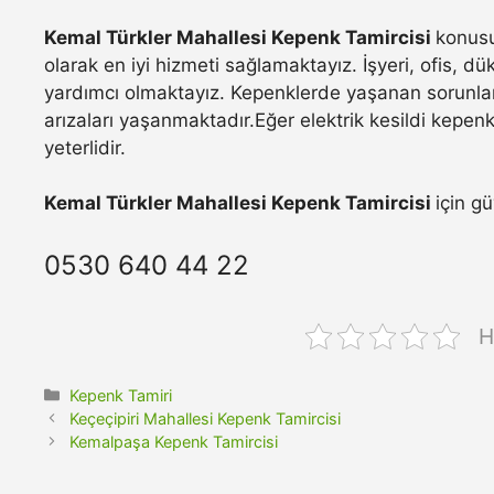
Kemal Türkler Mahallesi Kepenk Tamircisi
konusu
olarak en iyi hizmeti sağlamaktayız. İşyeri, ofis, d
yardımcı olmaktayız. Kepenklerde yaşanan sorunla
arızaları yaşanmaktadır.Eğer elektrik kesildi kepen
yeterlidir.
Kemal Türkler Mahallesi Kepenk Tamircisi
için g
0530 640 44 22
H
Kategoriler
Kepenk Tamiri
Keçeçipiri Mahallesi Kepenk Tamircisi
Kemalpaşa Kepenk Tamircisi