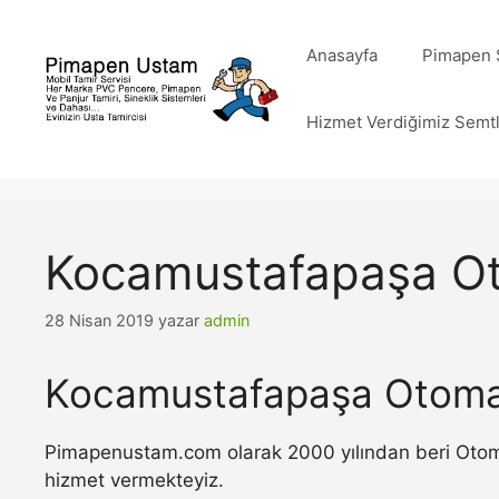
İçeriğe
atla
Anasayfa
Pimapen S
Hizmet Verdiğimiz Semt
Kocamustafapaşa Ot
28 Nisan 2019
yazar
admin
Kocamustafapaşa Otomat
Pimapenustam.com olarak 2000 yılından beri Otomat
hizmet vermekteyiz.