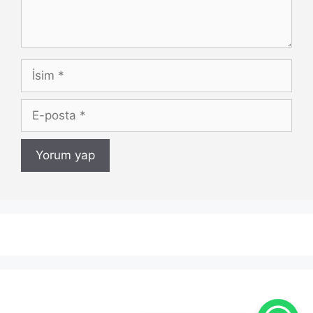
İsim
E-
posta