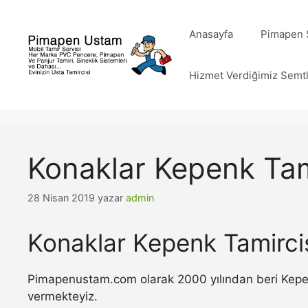
İçeriğe
atla
Anasayfa
Pimapen S
Hizmet Verdiğimiz Semt
Konaklar Kepenk Tam
28 Nisan 2019
yazar
admin
Konaklar Kepenk Tamirci
Pimapenustam.com olarak 2000 yılından beri Kepenk 
vermekteyiz.