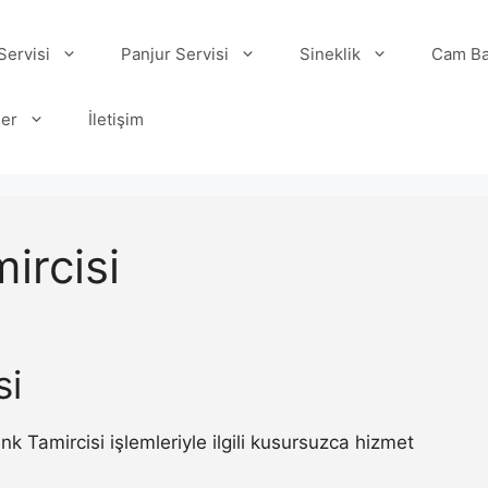
ervisi
Panjur Servisi
Sineklik
Cam Ba
ler
İletişim
ircisi
si
Tamircisi işlemleriyle ilgili kusursuzca hizmet