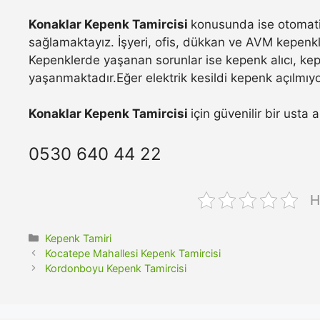
Konaklar Kepenk Tamircisi
konusunda ise otomatik
sağlamaktayız. İşyeri, ofis, dükkan ve AVM kepenkle
Kepenklerde yaşanan sorunlar ise kepenk alıcı, ke
yaşanmaktadır.Eğer elektrik kesildi kepenk açılmıyo
Konaklar Kepenk Tamircisi
için güvenilir bir usta
0530 640 44 22
H
Kategoriler
Kepenk Tamiri
Kocatepe Mahallesi Kepenk Tamircisi
Kordonboyu Kepenk Tamircisi