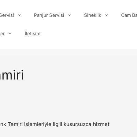
ervisi
Panjur Servisi
Sineklik
Cam Ba
ler
İletişim
miri
Tamiri işlemleriyle ilgili kusursuzca hizmet