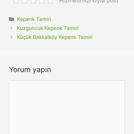
Hizmetimizi Oyla post
Kategoriler
Kepenk Tamiri
Kuzguncuk Kepenk Tamiri
Küçük Bakkalköy Kepenk Tamiri
Yorum yapın
Yorum