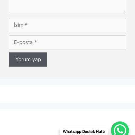
İsim
E-
posta
Whatsapp Destek Hattı