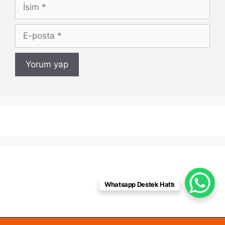
İsim
E-
posta
Whatsapp Destek Hattı