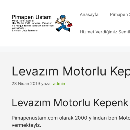
İçeriğe
atla
Anasayfa
Pimapen S
Hizmet Verdiğimiz Semt
Levazım Motorlu Kep
28 Nisan 2019
yazar
admin
Levazım Motorlu Kepenk 
Pimapenustam.com olarak 2000 yılından beri Motorlu
vermekteyiz.