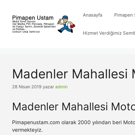
İçeriğe
atla
Anasayfa
Pimapen S
Hizmet Verdiğimiz Semt
Madenler Mahallesi 
28 Nisan 2019
yazar
admin
Madenler Mahallesi Moto
Pimapenustam.com olarak 2000 yılından beri Motorlu
vermekteyiz.